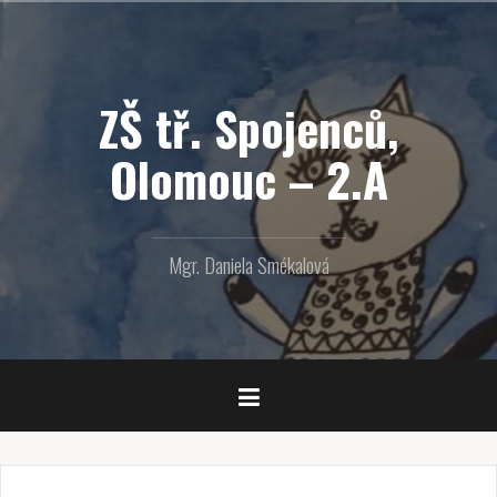
Přejít
k
obsahu
webu
ZŠ tř. Spojenců,
Olomouc – 2.A
Mgr. Daniela Smékalová